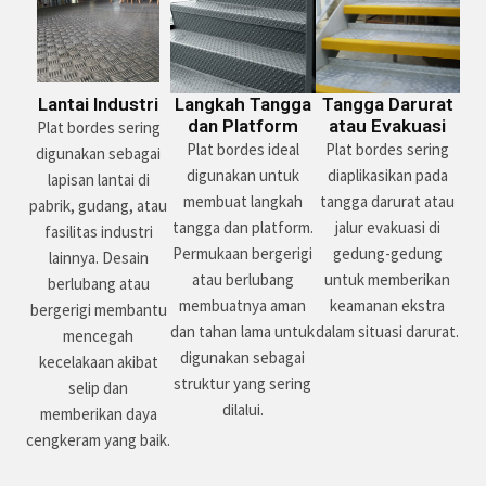
Lantai Industri
Langkah Tangga
Tangga Darurat
dan Platform
atau Evakuasi
Plat bordes sering
Plat bordes ideal
Plat bordes sering
digunakan sebagai
digunakan untuk
diaplikasikan pada
lapisan lantai di
membuat langkah
tangga darurat atau
pabrik, gudang, atau
tangga dan platform.
jalur evakuasi di
fasilitas industri
Permukaan bergerigi
gedung-gedung
lainnya. Desain
atau berlubang
untuk memberikan
berlubang atau
membuatnya aman
keamanan ekstra
bergerigi membantu
dan tahan lama untuk
dalam situasi darurat.
mencegah
digunakan sebagai
kecelakaan akibat
struktur yang sering
selip dan
dilalui.
memberikan daya
cengkeram yang baik.