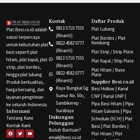
Kontak
Daftar Produk
0813 5710 7555
Plat Lubang
Plat.Besi.co.id adalah
(Rinanti)
solusi terpercaya
Plat Bordes / Plat
Kembang
0822 4582 0777
untuk kebutuhan plat
(Rinanti)
Plat Strip / Strip Plate
besi seperti plat
0813 5710 7555
hitam, plat kapal, plat
Plat Kapal / Ship Plate
(Rinanti)
strip, plat bordes,
Plat Hitam / Base
0822 4582 0777
hingga plat lubang.
Plate
(Rinanti)
Supplier Besi.co.id
Produk berkualitas,
Raya Bungkal Gg
Besi Hollow
|
Kanal
harga bersaing, dan
Sumur No. 50c,
CNP
|
Kanal UNP
|
layanan pengiriman
Sambikerep -
Pipa Besi Hitam
|
Pipa
ke seluruh Indonesia.
Surabaya
Informasi
Hitam Galvanis
|
Pipa
Dukungan
Tentang Kami
Schedule (SCH)
|
Plat
Pelanggan
Kontak Kami
Besi
|
Plat Bordes
|
Butuh Bantuan?
F
T
Y
Plat Hitam
|
Plat
a
w
o
email@besi.co.id
c
i
u