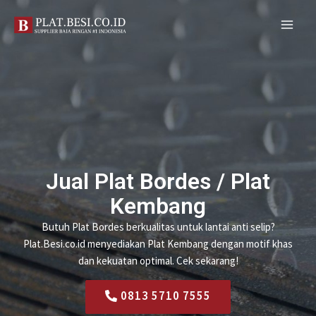
Skip
MAI
to
MEN
content
Jual Plat Bordes / Plat
Kembang
Butuh Plat Bordes berkualitas untuk lantai anti selip?
Plat.Besi.co.id menyediakan Plat Kembang dengan motif khas
dan kekuatan optimal. Cek sekarang!
0813 5710 7555