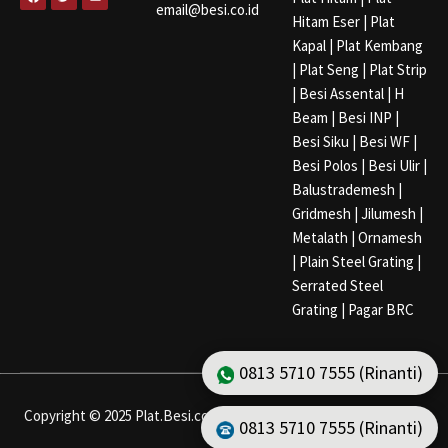
a
w
o
email@besi.co.id
c
i
u
Hitam Eser
|
Plat
e
t
t
b
t
u
Kapal
|
Plat Kembang
o
e
b
o
r
e
|
Plat Seng
|
Plat Strip
k
|
Besi Assental
|
H
Beam
|
Besi INP
|
Besi Siku
|
Besi WF
|
Besi Polos
|
Besi Ulir
|
Balustrademesh
|
Gridmesh
|
Jilumesh
|
Metalath
|
Ornamesh
|
Plain Steel Grating
|
Serrated Steel
Grating
|
Pagar BRC
0813 5710 7555 (Rinanti)
Copyright © 2025 Plat.Besi.co.id | Development by Lusmo Digital
0813 5710 7555 (Rinanti)