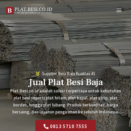
Skip
MAI
to
MEN
content
Supplier Besi Baja Kualitas #1
Jual Plat Besi Baja
Plat.Besi.co.id adalah solusi terpercaya untuk kebutuhan
plat besi seperti plat hitam, plat kapal, plat strip, plat
bordes, hingga plat lubang. Produk berkualitas, harga
bersaing, dan layanan pengiriman ke seluruh Indonesia.
0813 5710 7555