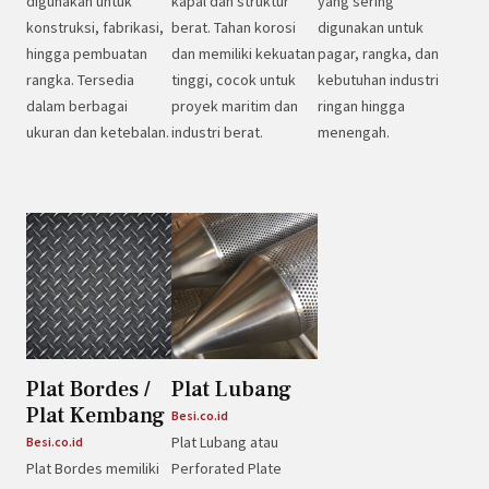
digunakan untuk
kapal dan struktur
yang sering
konstruksi, fabrikasi,
berat. Tahan korosi
digunakan untuk
hingga pembuatan
dan memiliki kekuatan
pagar, rangka, dan
rangka. Tersedia
tinggi, cocok untuk
kebutuhan industri
dalam berbagai
proyek maritim dan
ringan hingga
ukuran dan ketebalan.
industri berat.
menengah.
Plat Bordes /
Plat Lubang
Plat Kembang
Besi.co.id
Plat Lubang atau
Besi.co.id
Plat Bordes memiliki
Perforated Plate