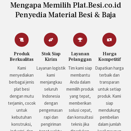
Mengapa Memilih Plat.Besi.co.id
Penyedia Material Besi & Baja
Produk
Stok Siap
Layanan
Harga
Berkualitas
Kirim
Pelanggan
Kompetitif
Kami
Layanan logistik
Tim kami siap
Dapatkan harga
menyediakan
kami
membantu
terbaik dan
berbagai jenis
menjangkau
Anda dalam
transparan
plat besi
seluruh
memilih produk
untuk setiap
dengan mutu
Indonesia
yang tepat,
produk. Kami
terjamin, cocok
dengan
memberikan
siap
untuk
pengemasan
solusi cepat,
mendukung
kebutuhan
rapi dan
dan konsultasi
pembelian
konstruksi,
pengiriman
teknis jika
dalam jumlah