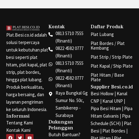
Kontak
Daftar Produk
0813 5710 7555
Plat Lubang
Plat.Besi.co.id adalah
(Rinanti)
solusi terpercaya
Plat Bordes / Plat
Kembang
0822 4582 0777
untuk kebutuhan plat
(Rinanti)
Plat Strip / Strip Plate
besi seperti plat
0813 5710 7555
hitam, plat kapal, plat
Plat Kapal / Ship Plate
(Rinanti)
strip, plat bordes,
Plat Hitam / Base
0822 4582 0777
hingga plat lubang.
Plate
(Rinanti)
Supplier Besi.co.id
Produk berkualitas,
Raya Bungkal Gg
Besi Hollow
|
Kanal
harga bersaing, dan
Sumur No. 50c,
CNP
|
Kanal UNP
|
layanan pengiriman
Sambikerep -
Pipa Besi Hitam
|
Pipa
ke seluruh Indonesia.
Surabaya
Informasi
Hitam Galvanis
|
Pipa
Dukungan
Tentang Kami
Schedule (SCH)
|
Plat
Pelanggan
Kontak Kami
Besi
|
Plat Bordes
|
Butuh Bantuan?
F
T
Y
Plat Hitam
|
Plat