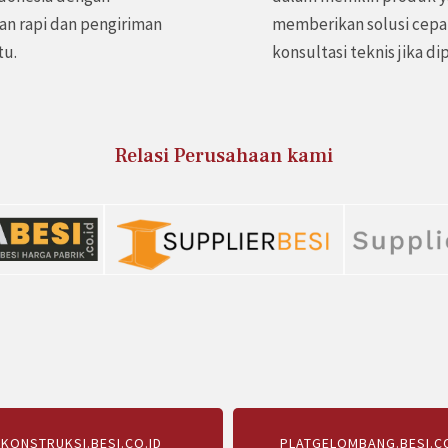
n rapi dan pengiriman
memberikan solusi cepa
tu.
konsultasi teknis jika di
Relasi Perusahaan kami
KONSTRUKSI.BESI.CO.ID
PLATGELOMBANG.BESI.CO