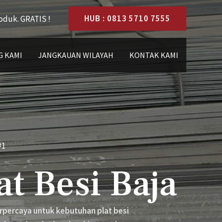
HUB : 0813 5710 7555
oduk. GRATIS !
 KAMI
JANGKAUAN WILAYAH
KONTAK KAMI
#1
at Besi Baja
terpercaya untuk kebutuhan plat besi