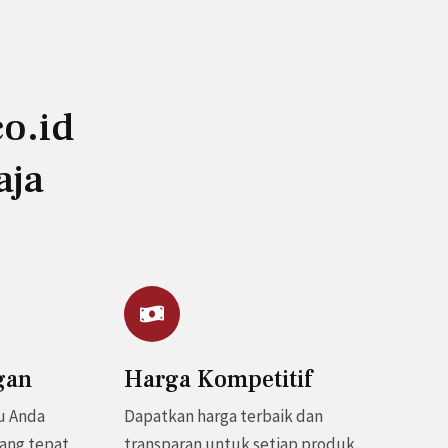
o.id
aja
gan
Harga Kompetitif
u Anda
Dapatkan harga terbaik dan
ang tepat,
transparan untuk setiap produk.