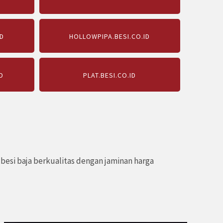
D
HOLLOWPIPA.BESI.CO.ID
D
PLAT.BESI.CO.ID
esi baja berkualitas dengan jaminan harga