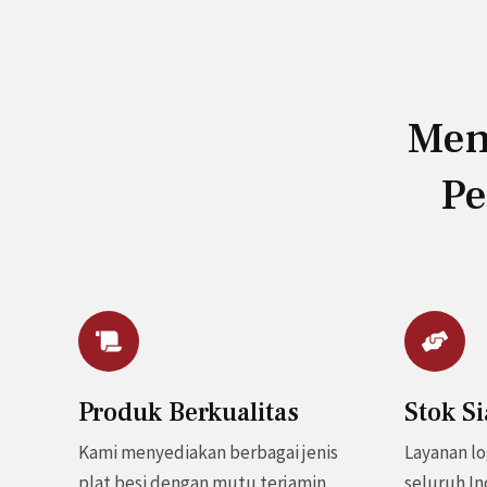
Men
Pe
Produk Berkualitas
Stok S
Kami menyediakan berbagai jenis
Layanan l
plat besi dengan mutu terjamin,
seluruh I