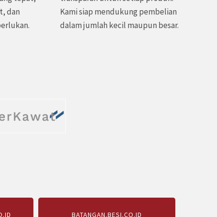
t, dan
Kami siap mendukung pembelian
perlukan.
dalam jumlah kecil maupun besar.
.ID
BATANGAN.BESI.CO.ID