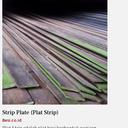
Strip Plate (Plat Strip)
Besi.co.id
Plat Strip adalah plat besi berbentuk panjang