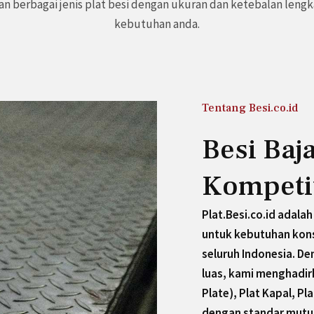
 berbagai jenis plat besi dengan ukuran dan ketebalan leng
kebutuhan anda.
Tentang Besi.co.id
Besi Baj
Kompetit
Plat.Besi.co.id adalah
untuk kebutuhan konst
seluruh Indonesia. De
luas, kami menghadir
Plate), Plat Kapal, Pl
dengan standar mutu 